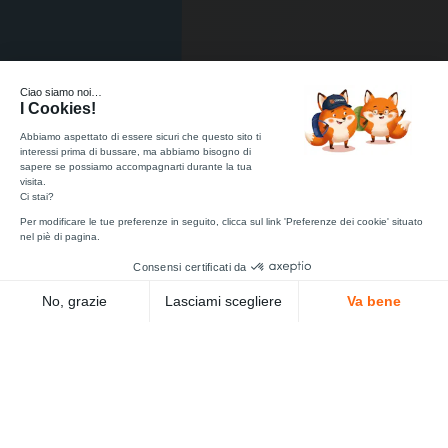
15K+
72h
Profils qualifiés actifs
Délai moyen de recrutement