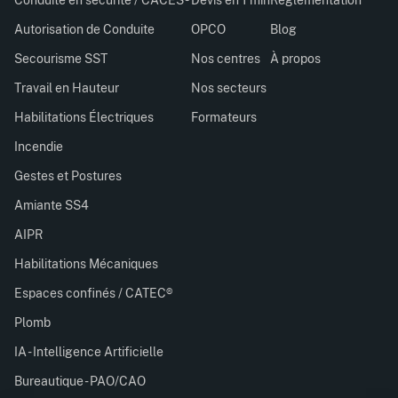
Conduite en sécurité / CACES®
Devis en 1 min
Réglementation
Autorisation de Conduite
OPCO
Blog
Secourisme SST
Nos centres
À propos
Travail en Hauteur
Nos secteurs
Habilitations Électriques
Formateurs
Incendie
Gestes et Postures
Amiante SS4
AIPR
Habilitations Mécaniques
Espaces confinés / CATEC®
Plomb
IA - Intelligence Artificielle
Bureautique - PAO/CAO