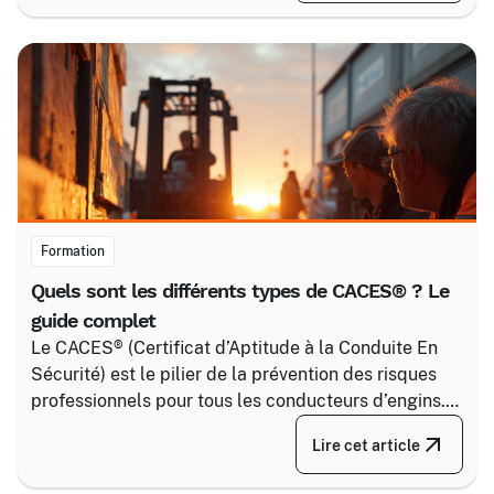
pour maîtriser tous les niveaux de sécurité, du
simple voisinage aux interventions complexes sous
tension.
Formation
Quels sont les différents types de CACES® ? Le
guide complet
Le CACES® (Certificat d’Aptitude à la Conduite En
Sécurité) est le pilier de la prévention des risques
professionnels pour tous les conducteurs d’engins.
Depuis la réforme de 2020, il s’articule autour de 8
Lire cet article
grandes familles d’équipements, divisées selon
votre secteur d’activité.