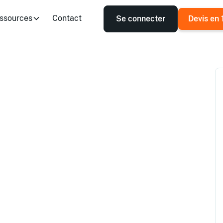
ssources
Contact
Se connecter
Devis en 
us grand réseau
xternes
l(le) avec un NDA ?
 frais, sans engagement. Définissez
s partout en France.