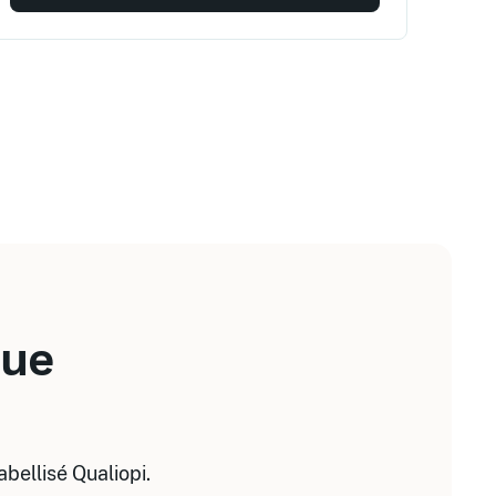
que
bellisé Qualiopi.