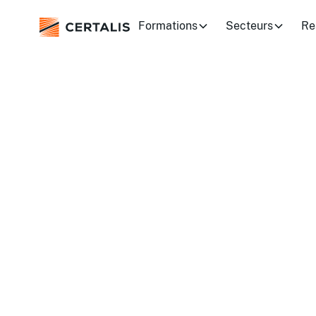
Formations
Secteurs
Re
Rejoignez le pl
de formateurs e
Vous êtes formateur(ice) professionne
Devenez partenaire Certalis sans aucun
votre planning et augmentez vos revenu