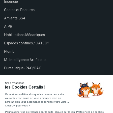
Incendie
Gestes et Postures
Amiante SS4
AIPR
Habilitations Mécaniques
Espaces confinés / CATEC®
Plomb
IA - Intelligence Artificielle
Bureautique - PAO/CAO
Efficacité professionnelle
Certalis est organisme de formation enregistré sous le
numéro 11756932075 auprès du préfet de région d’Île-de-
France. Cet enregistrement ne vaut pas agrément de l’État.