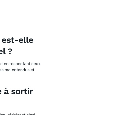
 est-elle
el ?
out en respectant ceux
 les malentendus et
 à sortir