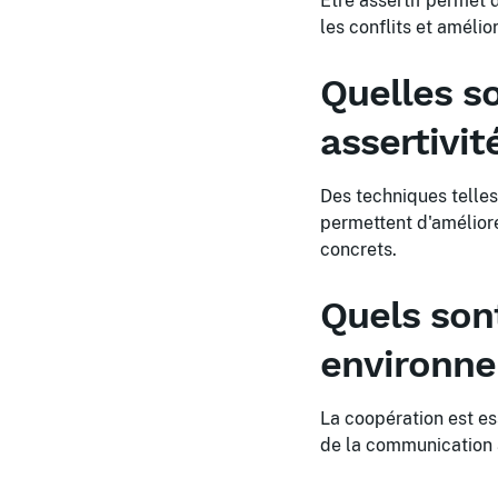
Être assertif permet 
les conflits et amélio
Quelles s
assertivit
Des techniques telles 
permettent d'améliorer
concrets.
Quels son
environne
La coopération est ess
de la communication a