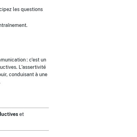
cipez les questions
ntraînement.
munication : c'est un
ctives. L'assertivité
uir, conduisant à une
.
ductives
et