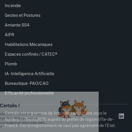
Incendie
Gestes et Postures
Amiante SS4
AIPR
Habilitations Mécaniques
Espaces confinés / CATEC®
Plomb
IA - Intelligence Artificielle
Bureautique - PAO/CAO
Efficacité professionnelle
Certalis est organisme de formation enregistré sous le
numéro 11756932075 auprès du préfet de région d’Île-de-
France. Cet enregistrement ne vaut pas agrément de l’État.