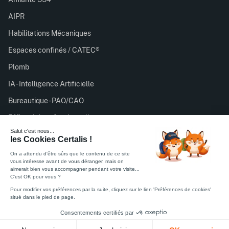
AIPR
Habilitations Mécaniques
Espaces confinés / CATEC®
Plomb
IA - Intelligence Artificielle
Bureautique - PAO/CAO
Efficacité professionnelle
Certalis est organisme de formation enregistré sous le
numéro 11756932075 auprès du préfet de région d’Île-de-
France. Cet enregistrement ne vaut pas agrément de l’État.
Feuille émargement stagiaire
Feuille satisfaction stagiaire
Politique de Confidentialité
Règlement intérieur
CGV
Mentions légales
Certifié ISO 27001
© 2026 Certalis. Tous droits réservés.