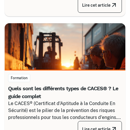
courant. Certalis vous accompagne avec des
Lire cet article
formations sur-mesure, initiales ou de recyclage,
pour maîtriser tous les niveaux de sécurité, du
simple voisinage aux interventions complexes sous
tension.
Formation
Quels sont les différents types de CACES® ? Le
guide complet
Le CACES® (Certificat d’Aptitude à la Conduite En
Sécurité) est le pilier de la prévention des risques
professionnels pour tous les conducteurs d’engins.
Depuis la réforme de 2020, il s’articule autour de 8
Lire cet article