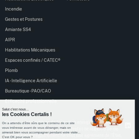
Incendie
Gestes et Postures
Amiante SS4
AIPR
Habilitations Mécaniques
Espaces confinés / CATEC®
Plomb
IA - Intelligence Artificielle
Bureautique - PAO/CAO
Efficacité professionnelle
Certalis est organisme de formation enregistré sous le
numéro 11756932075 auprès du préfet de région d’Île-de-
France. Cet enregistrement ne vaut pas agrément de l’État.