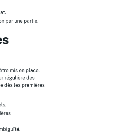
at.
on par une partie.
es
être mis en place.
ur régulière des
te dès les premières
ls.
ières
ambiguïté.