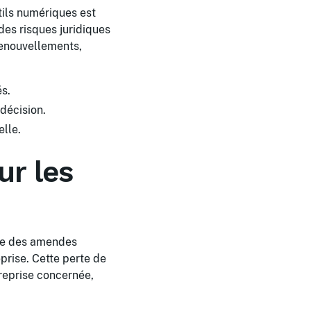
utils numériques est
des risques juridiques
 renouvellements,
s.
décision.
elle.
ur les
que des amendes
eprise. Cette perte de
treprise concernée,