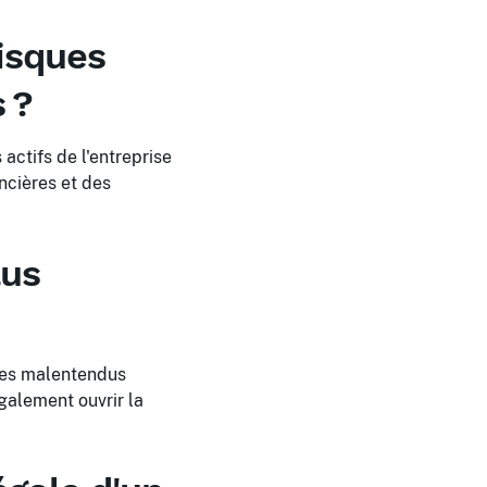
risques
 ?
 actifs de l'entreprise
ncières et des
lus
 des malentendus
galement ouvrir la