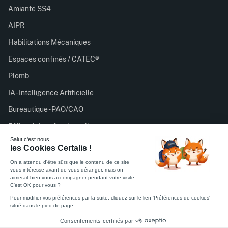
Amiante SS4
AIPR
Habilitations Mécaniques
Espaces confinés / CATEC®
Plomb
IA - Intelligence Artificielle
Bureautique - PAO/CAO
Efficacité professionnelle
Certalis est organisme de formation enregistré sous le
numéro 11756932075 auprès du préfet de région d’Île-de-
France. Cet enregistrement ne vaut pas agrément de l’État.
Feuille émargement stagiaire
Feuille satisfaction stagiaire
Politique de Confidentialité
Règlement intérieur
CGV
Mentions légales
Certifié ISO 27001