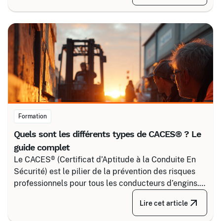
pour maîtriser tous les niveaux de sécurité, du
simple voisinage aux interventions complexes sous
tension.
Formation
Quels sont les différents types de CACES® ? Le
guide complet
Le CACES® (Certificat d’Aptitude à la Conduite En
Sécurité) est le pilier de la prévention des risques
professionnels pour tous les conducteurs d’engins.
Depuis la réforme de 2020, il s’articule autour de 8
Lire cet article
grandes familles d’équipements, divisées selon
votre secteur d’activité.