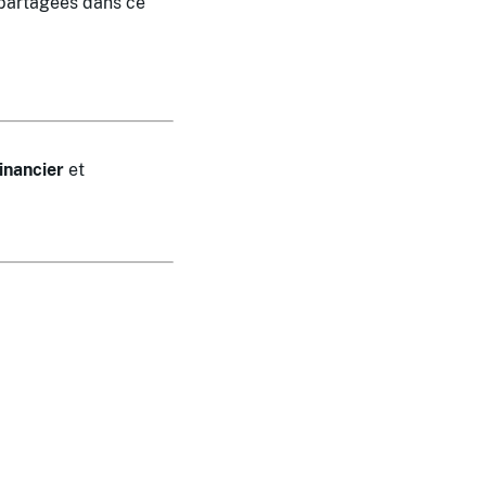
 partagées dans ce
inancier
et