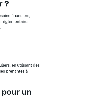
r ?
esoins financiers,
é réglementaire.
.
iers, en utilisant des
ties prenantes à
s pour un