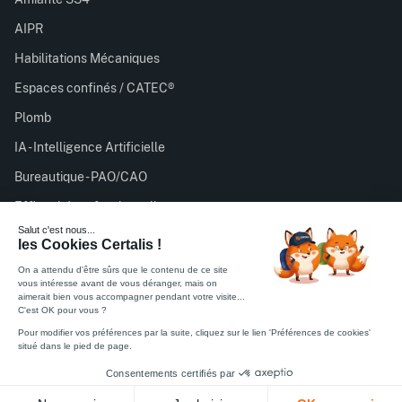
AIPR
Habilitations Mécaniques
Espaces confinés / CATEC®
Plomb
IA - Intelligence Artificielle
Bureautique - PAO/CAO
Efficacité professionnelle
Certalis est organisme de formation enregistré sous le
numéro 11756932075 auprès du préfet de région d’Île-de-
France. Cet enregistrement ne vaut pas agrément de l’État.
Feuille émargement stagiaire
Feuille satisfaction stagiaire
Politique de Confidentialité
Règlement intérieur
CGV
Mentions légales
Certifié ISO 27001
© 2026 Certalis. Tous droits réservés.