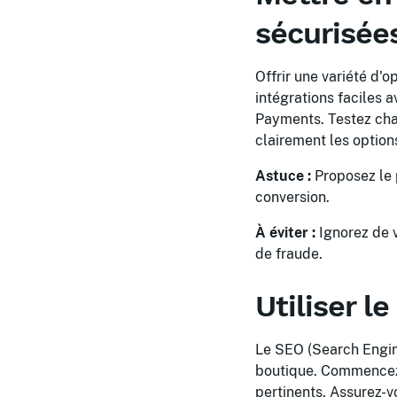
sécurisée
Offrir une variété d'
intégrations faciles 
Payments. Testez cha
clairement les option
Astuce :
Proposez le p
conversion.
À éviter :
Ignorez de v
de fraude.
Utiliser l
Le SEO (Search Engine
boutique. Commencez p
pertinents. Assurez-v