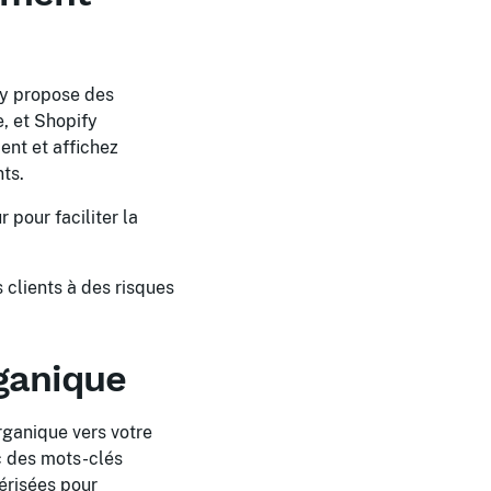
ify propose des
e, et Shopify
ent et affichez
nts.
 pour faciliter la
s clients à des risques
rganique
rganique vers votre
c des mots-clés
érisées pour