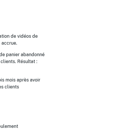
ation de vidéos de
 accrue.
 de panier abandonné
lients. Résultat :
is mois après avoir
s clients
seulement