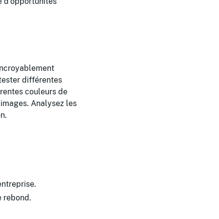
é d'opportunités
 incroyablement
tester différentes
érentes couleurs de
 images. Analysez les
n.
ntreprise.
e rebond.