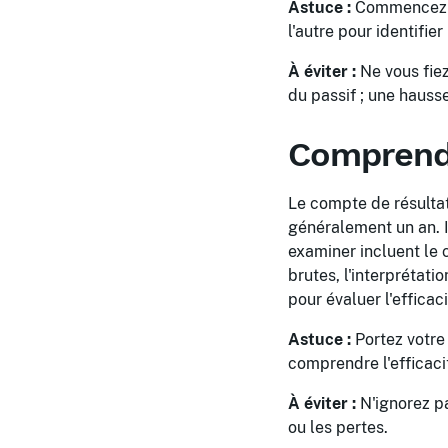
Astuce :
Commencez pa
l'autre pour identifie
À éviter :
Ne vous fiez
du passif ; une hausse
Comprendr
Le compte de résultat
généralement un an. Il
examiner incluent le c
brutes, l'interprétati
pour évaluer l'efficac
Astuce :
Portez votre 
comprendre l'efficaci
À éviter :
N'ignorez pa
ou les pertes.