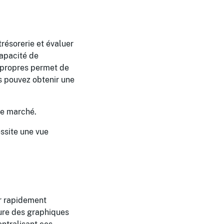
trésorerie et évaluer
 capacité de
ux propres permet de
us pouvez obtenir une
le marché.
ssite une vue
er rapidement
lure des graphiques