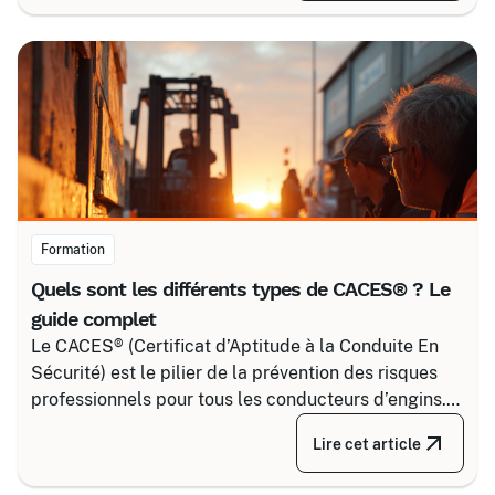
pour maîtriser tous les niveaux de sécurité, du
simple voisinage aux interventions complexes sous
tension.
Formation
Quels sont les différents types de CACES® ? Le
guide complet
Le CACES® (Certificat d’Aptitude à la Conduite En
Sécurité) est le pilier de la prévention des risques
professionnels pour tous les conducteurs d’engins.
Depuis la réforme de 2020, il s’articule autour de 8
Lire cet article
grandes familles d’équipements, divisées selon
votre secteur d’activité.