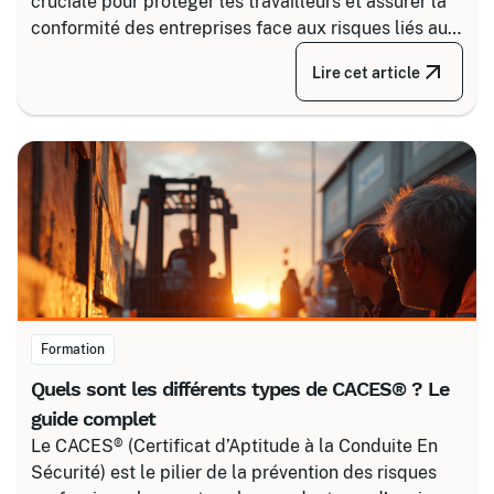
cruciale pour protéger les travailleurs et assurer la
conformité des entreprises face aux risques liés au
courant. Certalis vous accompagne avec des
Lire cet article
formations sur-mesure, initiales ou de recyclage,
pour maîtriser tous les niveaux de sécurité, du
simple voisinage aux interventions complexes sous
tension.
Formation
Quels sont les différents types de CACES® ? Le
guide complet
Le CACES® (Certificat d’Aptitude à la Conduite En
Sécurité) est le pilier de la prévention des risques