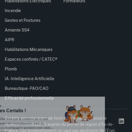
Habilitations Électriques
Formateurs
Incendie
Gestes et Postures
Amiante SS4
AIPR
Habilitations Mécaniques
Espaces confinés / CATEC®
Plomb
IA - Intelligence Artificielle
Bureautique - PAO/CAO
Efficacité professionnelle
Certalis est organisme de formation enregistré sous le
numéro 11756932075 auprès du préfet de région d’Île-de-
France. Cet enregistrement ne vaut pas agrément de l’État.