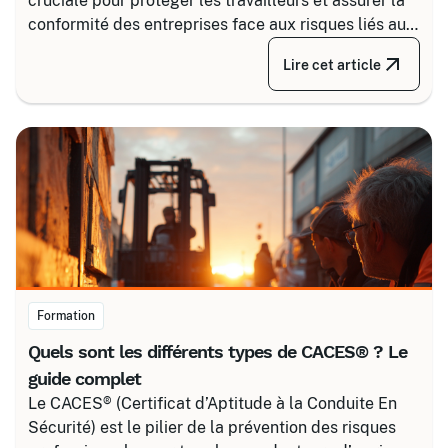
cruciale pour protéger les travailleurs et assurer la
conformité des entreprises face aux risques liés au
courant. Certalis vous accompagne avec des
Lire cet article
formations sur-mesure, initiales ou de recyclage,
pour maîtriser tous les niveaux de sécurité, du
simple voisinage aux interventions complexes sous
tension.
Formation
Quels sont les différents types de CACES® ? Le
guide complet
Le CACES® (Certificat d’Aptitude à la Conduite En
Sécurité) est le pilier de la prévention des risques