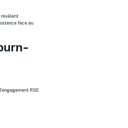
 révèlent
sistance face au
 burn-
ns l'engagement RSE