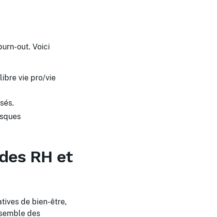
burn-out. Voici
libre vie pro/vie
sés.
isques
 des RH et
atives de bien-être,
ensemble des