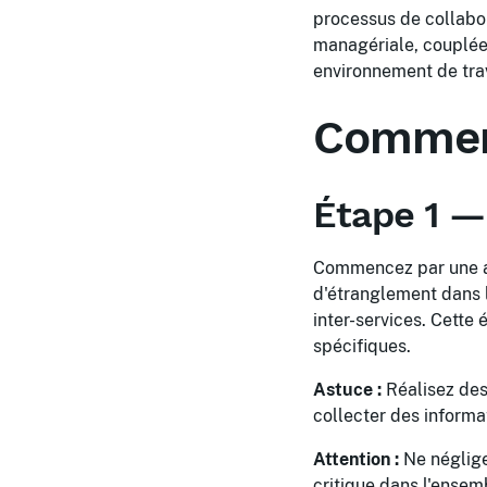
processus de collabor
managériale, couplée 
environnement de trava
Comment
Étape 1 —
Commencez par une an
d'étranglement dans 
inter-services. Cette
spécifiques.
Astuce :
Réalisez des
collecter des informa
Attention :
Ne négligez
critique dans l'ensem