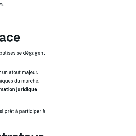
es.
cace
 balises se dégagent
 un atout majeur.
miques du marché.
mation juridique
i prêt à participer à