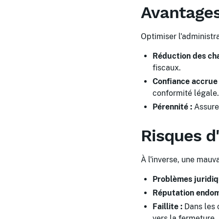
Avantages
Optimiser l'administr
Réduction des cha
fiscaux.
Confiance accrue 
conformité légale.
Pérennité :
Assurer
Risques d
À l'inverse, une mauva
Problèmes juridiq
Réputation endo
Faillite :
Dans les c
vers la fermeture.