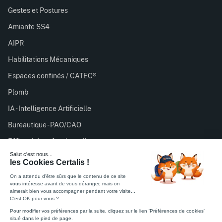
Gestes et Postures
Amiante SS4
AIPR
Habilitations Mécaniques
Espaces confinés / CATEC®
Plomb
IA - Intelligence Artificielle
Bureautique - PAO/CAO
Efficacité professionnelle
Certalis est organisme de formation enregistré sous le
numéro 11756932075 auprès du préfet de région d’Île-de-
France. Cet enregistrement ne vaut pas agrément de l’État.
Feuille émargement stagiaire
Feuille satisfaction stagiaire