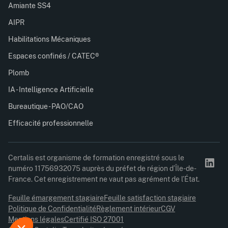
Amiante SS4
AIPR
Habilitations Mécaniques
Espaces confinés / CATEC®
Plomb
IA - Intelligence Artificielle
Bureautique - PAO/CAO
Efficacité professionnelle
Certalis est organisme de formation enregistré sous le
numéro 11756932075 auprès du préfet de région d’Île-de-
France. Cet enregistrement ne vaut pas agrément de l’État.
Feuille émargement stagiaire
Feuille satisfaction stagiaire
Politique de Confidentialité
Règlement intérieur
CGV
Mentions légales
Certifié ISO 27001