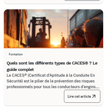
pour maîtriser tous les niveaux de sécurité, du
simple voisinage aux interventions complexes sous
tension.
Formation
Quels sont les différents types de CACES® ? Le
guide complet
Le CACES® (Certificat d’Aptitude à la Conduite En
Sécurité) est le pilier de la prévention des risques
professionnels pour tous les conducteurs d’engins.
Depuis la réforme de 2020, il s’articule autour de 8
Lire cet article
grandes familles d’équipements, divisées selon
votre secteur d’activité.