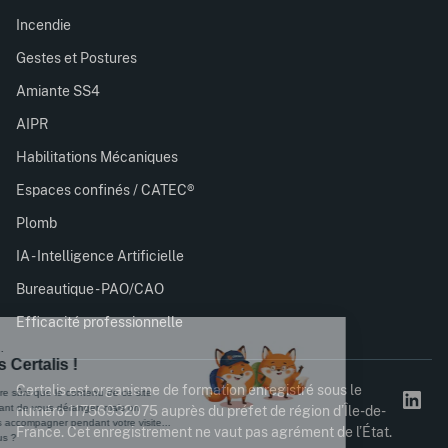
Incendie
Gestes et Postures
Amiante SS4
AIPR
Habilitations Mécaniques
Espaces confinés / CATEC®
Plomb
IA - Intelligence Artificielle
Bureautique - PAO/CAO
Efficacité professionnelle
Certalis est organisme de formation enregistré sous le
numéro 11756932075 auprès du préfet de région d’Île-de-
France. Cet enregistrement ne vaut pas agrément de l’État.