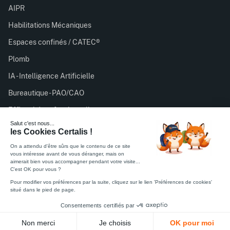
AIPR
Habilitations Mécaniques
Espaces confinés / CATEC®
Plomb
IA - Intelligence Artificielle
Bureautique - PAO/CAO
Efficacité professionnelle
Certalis est organisme de formation enregistré sous le
numéro 11756932075 auprès du préfet de région d’Île-de-
France. Cet enregistrement ne vaut pas agrément de l’État.
Feuille émargement stagiaire
Feuille satisfaction stagiaire
Politique de Confidentialité
Règlement intérieur
CGV
Mentions légales
Certifié ISO 27001
© 2026 Certalis. Tous droits réservés.