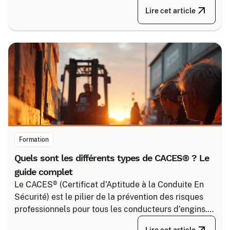
courant. Certalis vous accompagne avec des
Lire cet article
formations sur-mesure, initiales ou de recyclage,
pour maîtriser tous les niveaux de sécurité, du
simple voisinage aux interventions complexes sous
tension.
Formation
Quels sont les différents types de CACES® ? Le
guide complet
Le CACES® (Certificat d’Aptitude à la Conduite En
Sécurité) est le pilier de la prévention des risques
professionnels pour tous les conducteurs d’engins.
Depuis la réforme de 2020, il s’articule autour de 8
Lire cet article