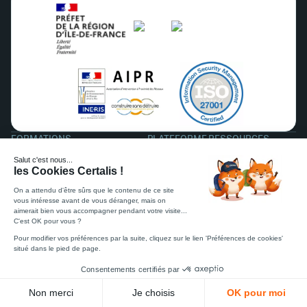
FORMATIONS
PLATEFORME
RESSOURCES
Conduite en sécurité / CACES®
Devis en 1 min
Réglementation
Autorisation de Conduite
OPCO
Blog
Secourisme SST
Nos centres
À propos
Travail en Hauteur
Nos secteurs
Habilitations Électriques
Formateurs
Incendie
Gestes et Postures