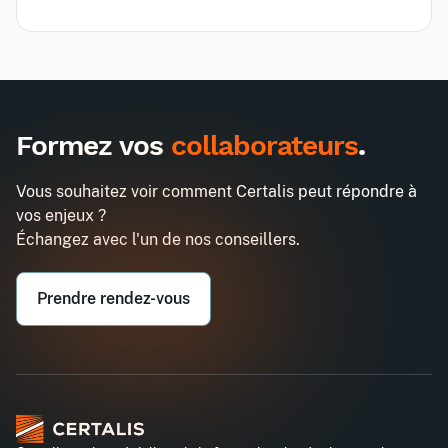
Inter
Intra
1485€
3870€
A destination des entreprises uniquement
Formez vos
collaborateurs
.
Gestion administrative du personnel
Demander un devis
Entreprise*
Vous souhaitez voir comment Certalis peut répondre à
vos enjeux ?
Email professionnel*
Échangez avec l'un de nos conseillers.
Prendre rendez-vous
Téléphone professionnel*