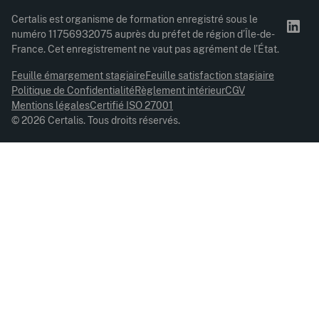
Certalis est organisme de formation enregistré sous le
numéro 11756932075 auprès du préfet de région d’Île-de-
France. Cet enregistrement ne vaut pas agrément de l’État.
Feuille émargement stagiaire
Feuille satisfaction stagiaire
Politique de Confidentialité
Règlement intérieur
CGV
Mentions légales
Certifié ISO 27001
© 2026 Certalis. Tous droits réservés.