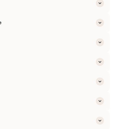
abilités
e
des contrats