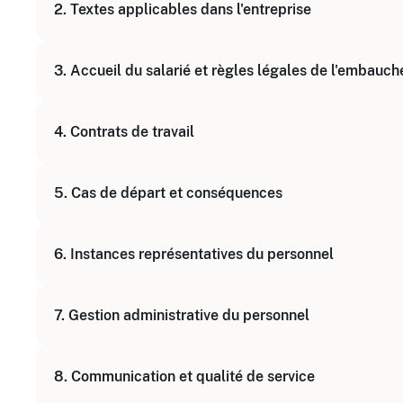
2. Textes applicables dans l'entreprise
Identifier les missions principales et les respons
Étude des textes légaux et réglementaires
3. Accueil du salarié et règles légales de l'embauch
Savoir chercher et utiliser l'information juridique
Procédures d'accueil et intégration
4. Contrats de travail
Application des règles légales à l'embauche
Connaître les spécificités des CDI, CDD
5. Cas de départ et conséquences
Blockchain et nouvelles formes de sécurisation 
Gestion des départs, démissions, licenciements
6. Instances représentatives du personnel
Conséquences administratives et juridiques
Rôle et fonctionnement des IRP
7. Gestion administrative du personnel
Relations avec les représentants du personnel
Suivi des dossiers salariés
8. Communication et qualité de service
Gestion des absences, congés, arrêts maladie