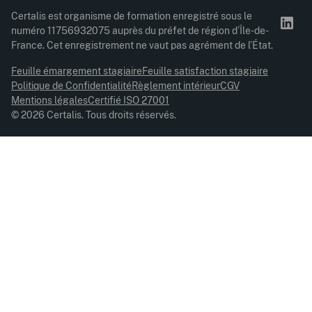
Certalis est organisme de formation enregistré sous le
numéro 11756932075 auprès du préfet de région d’Île-de-
France. Cet enregistrement ne vaut pas agrément de l’État.
Feuille émargement stagiaire
Feuille satisfaction stagiaire
Politique de Confidentialité
Règlement intérieur
CGV
Mentions légales
Certifié ISO 27001
© 2026 Certalis. Tous droits réservés.