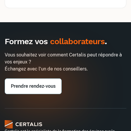
Inter
Intra
2970€
7740€
A destination des entreprises uniquement
Formez vos
collaborateurs
.
Communication et management
Demander un devis
Entreprise*
Vous souhaitez voir comment Certalis peut répondre à
vos enjeux ?
Email professionnel*
Échangez avec l'un de nos conseillers.
Prendre rendez-vous
Téléphone professionnel*