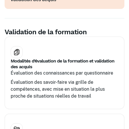
Analyse et partage d'expériences
adaptés
Plan d'action personnalisé pour renforcer ses
compétences
Validation de la formation
Modalités d’évaluation de la formation et validation
des acquis
Évaluation des connaissances par questionnaire
Évaluation des savoir-faire via grille de
compétences, avec mise en situation la plus
proche de situations réelles de travail