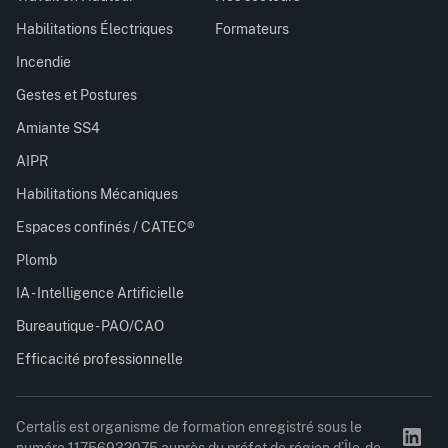
Habilitations Électriques
Formateurs
Incendie
Gestes et Postures
Amiante SS4
AIPR
Habilitations Mécaniques
Espaces confinés / CATEC®
Plomb
IA - Intelligence Artificielle
Bureautique - PAO/CAO
Efficacité professionnelle
Certalis est organisme de formation enregistré sous le
numéro 11756932075 auprès du préfet de région d’Île-de-