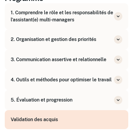
1. Comprendre le rôle et les responsabilités de
l'assistant(e) multi-managers
Définition des missions
2. Organisation et gestion des priorités
Identification des enjeux managériaux
Méthodes d'évaluation des tâches
3. Communication assertive et relationnelle
Techniques de priorisation
Gestion du temps et des urgences
Bases de la communication assertive
4. Outils et méthodes pour optimiser le travail
Anticipation des besoins des managers
Gestion des échanges et des demandes
Mise en œuvre de méthodologies adaptées
multiples
5. Évaluation et progression
Utilisation d'outils collaboratifs
Études de cas et mises en situation
QCM et travaux pratiques
Validation des acquis
Mises en situation professionnelles
Test de positionnement en début et fin de