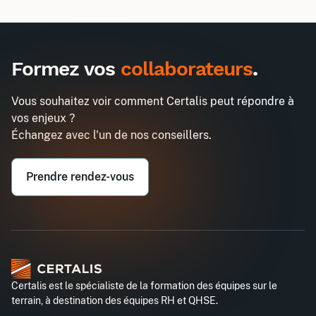
Inter
Intra
990€
2580€
A destination des entreprises uniquement
Formez vos
collaborateurs
.
Assistant(e) de plusieurs managers
Demander un devis
Entreprise*
Vous souhaitez voir comment Certalis peut répondre à
vos enjeux ?
Email professionnel*
Échangez avec l'un de nos conseillers.
Prendre rendez-vous
Téléphone professionnel*
Certalis est le spécialiste de la formation des équipes sur le
terrain, à destination des équipes RH et QHSE.