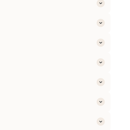
, etc.)
 promotion
l'inclusion
on de handicap