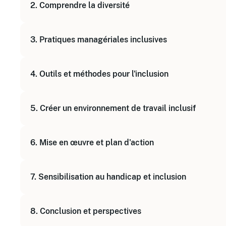
2. Comprendre la diversité
Différence entre diversité et inclusion
Bénéfices pour l'entreprise et les équipes
Types de diversité (genre, âge, culture, handicap
3. Pratiques managériales inclusives
Stéréotypes et biais inconscients
Impact des discriminations au travail
Communication ouverte et bienveillante
4. Outils et méthodes pour l'inclusion
Styles de management adaptés
Équité dans les processus de recrutement et de
Violentomètre de détection
5. Créer un environnement de travail inclusif
Baromètre agile
Méthode des 5D
Sécurité psychologique
6. Mise en œuvre et plan d'action
Modes de travail et de communication favorisant 
Valorisation des spécificités individuelles
Élaboration d'un plan d'action personnalisé
7. Sensibilisation au handicap et inclusion
Suivi et évaluation des pratiques inclusives
Partage d'expériences et études de cas
Histoire et représentations du handicap
8. Conclusion et perspectives
Accompagnement des collaborateurs en situati
Recrutement inclusif