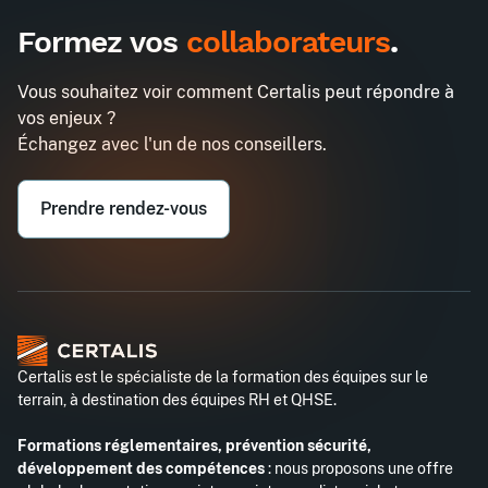
495€
1290€
A destination des entreprises uniquement
Formez vos
collaborateurs
.
Manager les nouvelles générations
Demander un devis
Entreprise*
Vous souhaitez voir comment Certalis peut répondre à
vos enjeux ?
Email professionnel*
Échangez avec l'un de nos conseillers.
Prendre rendez-vous
Téléphone professionnel*
Certalis est le spécialiste de la formation des équipes sur le
terrain, à destination des équipes RH et QHSE.
Formations réglementaires, prévention sécurité,
développement des compétences
: nous proposons une offre