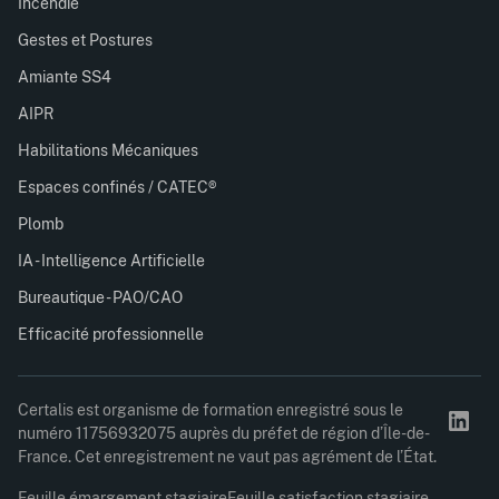
Incendie
Gestes et Postures
Amiante SS4
AIPR
Habilitations Mécaniques
Espaces confinés / CATEC®
Plomb
IA - Intelligence Artificielle
Bureautique - PAO/CAO
Efficacité professionnelle
Certalis est organisme de formation enregistré sous le
numéro 11756932075 auprès du préfet de région d’Île-de-
France. Cet enregistrement ne vaut pas agrément de l’État.
Feuille émargement stagiaire
Feuille satisfaction stagiaire