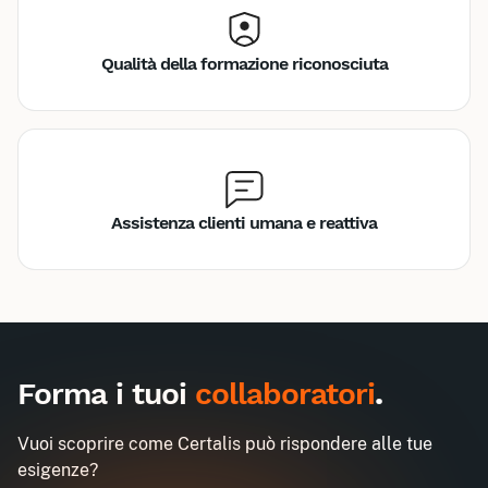
Qualità della formazione riconosciuta
Assistenza clienti umana e reattiva
Inter
Intra
60€
400€
A destination des entreprises uniquement
Forma i tuoi
collaboratori
.
Antincendio - Livello 1 - Rischio Basso
Demander un devis
(4h)
Vuoi scoprire come Certalis può rispondere alle tue
Obtenez un devis personnalisé pour votre
esigenze?
entreprise dans l'heure