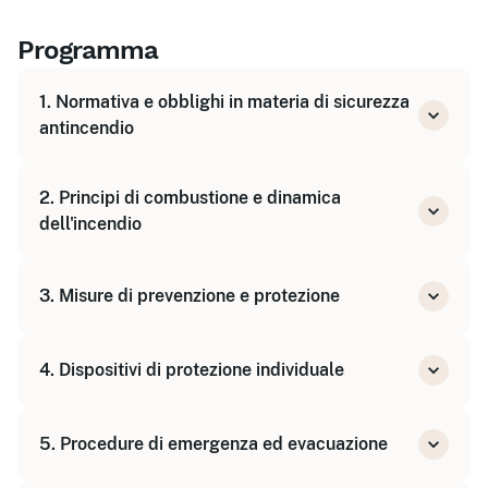
Programma
1. Normativa e obblighi in materia di sicurezza
antincendio
Quadro legislativo e responsabilità
2. Principi di combustione e dinamica
Ruolo degli addetti antincendio
dell'incendio
Meccanismi di innesco e propagazione
3. Misure di prevenzione e protezione
Classificazione degli incendi
Identificazione dei rischi
4. Dispositivi di protezione individuale
Presidi e impianti antincendio
Tipologie e caratteristiche dei DPI
5. Procedure di emergenza ed evacuazione
Utilizzo e manutenzione