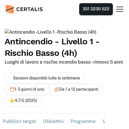
351 3230 522
Antincendio - Livello 1 -
Rischio Basso (4h)
Luoghi di lavoro a rischio incendio basso - rinnovo 5 anni
Sessioni disponibili tutte le settimane
1-3 giorni (4 ore)
Da 1 a 12 partecipanti
4,7/5 (2025)
Pubblico target
Obbiettivi
Programma
Verifica
S