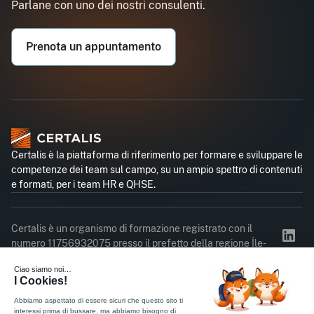
Parlane con uno dei nostri consulenti.
Email professionnel*
Prenota un appuntamento
Téléphone professionnel*
Certalis è la piattaforma di riferimento per formare e sviluppare le
competenze dei team sul campo, su un ampio spettro di contenuti
e formati, per i team HR e QHSE.
Certalis è un organismo di formazione registrato con il
numero 11756932075 presso il prefetto della regione Île-
de-France. Questa registrazione non equivale a
un'omologazione statale.
Registro presenze
Questionario di soddisfazione
Informativa sulla privacy
Regolamento interno