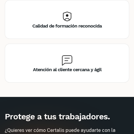
Calidad de formación reconocida
Atención al cliente cercana y ágil
Inter
Intra
180€
675€
A destination des entreprises uniquement
Protege a tus trabajadores
.
Reciclaje
Demander un devis
Obtenez un devis personnalisé pour votre
¿Quieres ver cómo Certalis puede ayudarte con la
entreprise dans l'heure