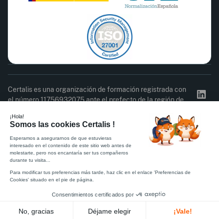
Certalis es una organización de formación registrada con
el número 11756932075 ante el prefecto de la región de
Isla de Francia. Este registro no constituye la aprobación
del Estado.
Acta de asistencia
Cuestionario de satisfacción
Política de Privacidad
Reglamento interno
CGC
Información legal
Certificado ISO 27001
Certificado Qualiopi
© 2026 Certalis. Todos los derechos reservados.