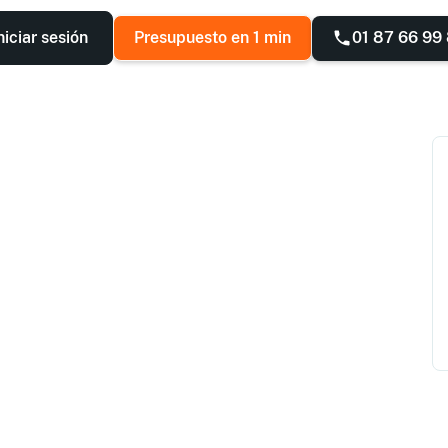
01 87 66 99
niciar sesión
Presupuesto en 1 min
os
fechas, ubicación y número de alumnos.
en un centro de nuestra red, o in-company en