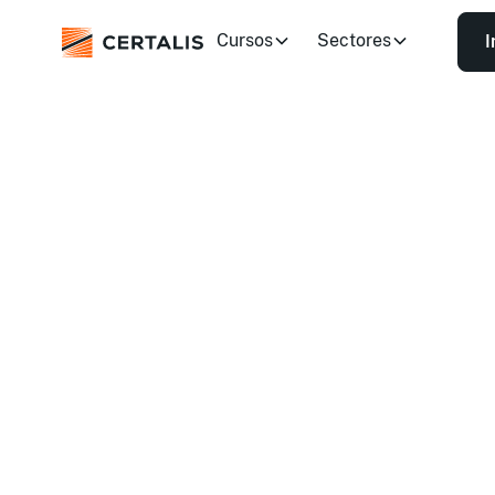
Cursos
Sectores
I
Primeros auxilios
Primeros auxili
Encuentra y reserva formaciones según tus 
Ofrecemos sesiones en abierto, en exclusiva 
tus propias instalaciones, en toda España.