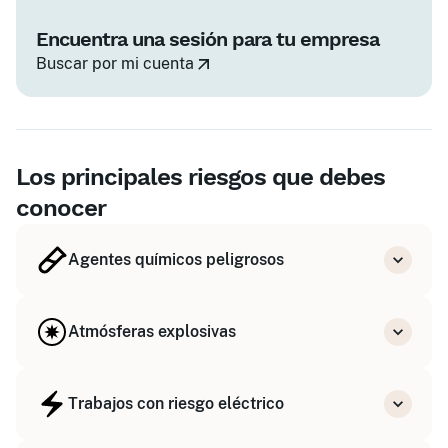
Encuentra una sesión para tu empresa
Buscar por mi cuenta
Los principales riesgos que debes
conocer
Agentes químicos peligrosos
El RD 374/2001 exige formación e información
sobre los riesgos derivados de los agentes
Atmósferas explosivas
químicos peligrosos.
Voir les formations associées
El RD 681/2003 regula la protección de los
trabajadores expuestos al riesgo de atmósferas
Trabajos con riesgo eléctrico
explosivas (ATEX).