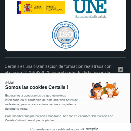
Certalis es una organización de formación registrada con
el número 11756932075 ante el prefecto de la región de
Isla de Francia. Este registro no constituye la aprobación
del Estado.
Acta de asistencia
Cuestionario de satisfacción
Política de Privacidad
Reglamento interno
CGC
Información legal
Certificado ISO 27001
Certificado Qualiopi
© 2026 Certalis. Todos los derechos reservados.