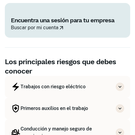
Encuentra una sesión para tu empresa
Buscar por mi cuenta
Los principales riesgos que debes
conocer
Trabajos con riesgo eléctrico
El RD 614/2001 exige formación específica segun
el nivel de cualificación y la tensión.
Primeros auxilios en el trabajo
Voir les formations associées
El artículo 20 de la Ley 31/1995 obliga a disponer
Conducción y manejo seguro de
de personal formado en primeros auxilios.