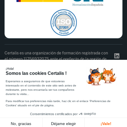
Certalis es una organización de formación registrada con
el número 11756932075 ante el prefecto de la región de
Isla de Francia. Este registro no constituye la aprobación
del Estado.
Acta de asistencia
Cuestionario de satisfacción
Política de Privacidad
Reglamento interno
CGC
Información legal
Certificado ISO 27001
Certificado Qualiopi
© 2026 Certalis. Todos los derechos reservados.