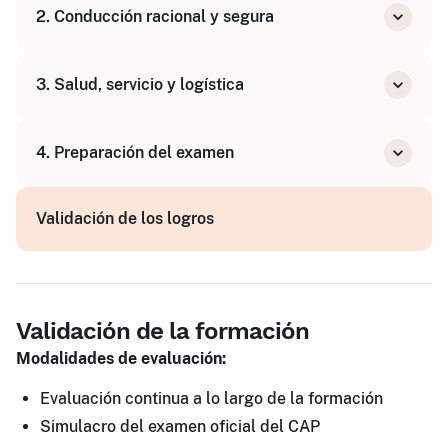
2. Conducción racional y segura
Tiempos de conducción y descanso, tacógrafo
Documentación del transporte
Conducción eficiente y ahorro de combustible
3. Salud, servicio y logística
Seguridad vial y prevención de accidentes
Carga, estiba y dinámica del vehículo
Salud, ergonomía y prevención de riesgos del
4. Preparación del examen
conductor
Servicio y logística, imagen de la empresa
Cuestionarios oficiales
Prevención de la delincuencia y trata de seres
Validación de los logros
Casos prácticos
humanos
Simulacro de examen
Validación de la formación
Modalidades de evaluación:
Evaluación continua a lo largo de la formación
Simulacro del examen oficial del CAP