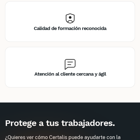
Calidad de formación reconocida
Atención al cliente cercana y ágil
Inter
Intra
980€
675€
A destination des entreprises uniquement
Protege a tus trabajadores
.
CAP - Formación inicial
Demander un devis
Obtenez un devis personnalisé pour votre
¿Quieres ver cómo Certalis puede ayudarte con la
entreprise dans l'heure