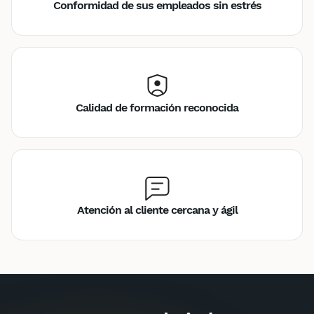
Conformidad de sus empleados sin estrés
Calidad de formación reconocida
Atención al cliente cercana y ágil
Inter
Intra
140€
630€
A destination des entreprises uniquement