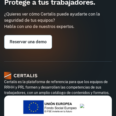
Protege a tus trabajadores
.
Carnet de carretilla elevadora
Demander un devis
frontal
¿Quieres ver cómo Certalis puede ayudarte con la
Obtenez un devis personnalisé pour votre
seguridad de tus equipos?
entreprise dans l'heure
Habla con uno de nuestros expertos.
Email professionnel*
Reservar una demo
Téléphone professionnel*
Certalis es la plataforma de referencia para que los equipos de
RRHH y PRL formen y desarrollen las competencias de sus
trabajadores, con un amplio catálogo de contenidos y formatos.