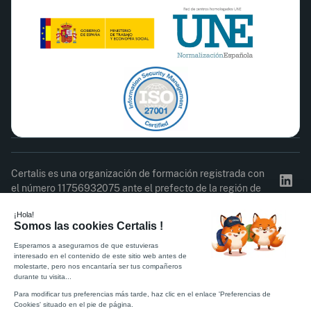
Certalis es una organización de formación registrada con
el número 11756932075 ante el prefecto de la región de
Isla de Francia. Este registro no constituye la aprobación
del Estado.
Acta de asistencia
Cuestionario de satisfacción
Política de Privacidad
Reglamento interno
CGC
Información legal
Certificado ISO 27001
Certificado Qualiopi
© 2026 Certalis. Todos los derechos reservados.