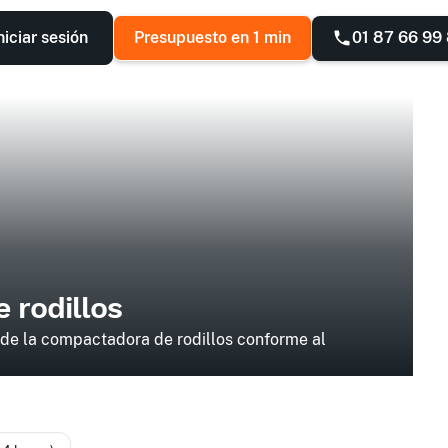
01 87 66 99
niciar sesión
Presupuesto en 1 min
 rodillos
 de la compactadora de rodillos conforme al