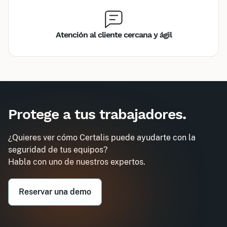
Atención al cliente cercana y ágil
Inter
Intra
140€
580€
A destination des entreprises uniquement
Protege a tus trabajadores
.
Carnet de dumper
Demander un devis
Obtenez un devis personnalisé pour votre
¿Quieres ver cómo Certalis puede ayudarte con la
entreprise dans l'heure
seguridad de tus equipos?
Email professionnel*
Habla con uno de nuestros expertos.
Téléphone professionnel*
Reservar una demo