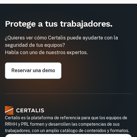
Inter
Intra
180€
580€
A destination des entreprises uniquement
Protege a tus trabajadores
.
Carnet de manipulador de gases
Demander un devis
fluorados
¿Quieres ver cómo Certalis puede ayudarte con la
Obtenez un devis personnalisé pour votre
seguridad de tus equipos?
entreprise dans l'heure
Habla con uno de nuestros expertos.
Email professionnel*
Reservar una demo
Téléphone professionnel*
Certalis es la plataforma de referencia para que los equipos de
RRHH y PRL formen y desarrollen las competencias de sus
trabajadores, con un amplio catálogo de contenidos y formatos.