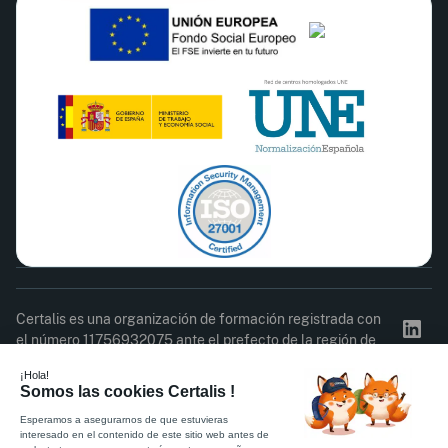
Certalis es una organización de formación registrada con
el número 11756932075 ante el prefecto de la región de
Isla de Francia. Este registro no constituye la aprobación
del Estado.
Acta de asistencia
Cuestionario de satisfacción
Política de Privacidad
Reglamento interno
CGC
Información legal