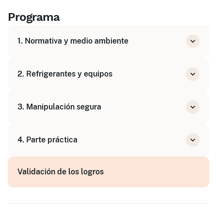
Programa
1. Normativa y medio ambiente
El RD 115/2017 y los gases fluorados
2. Refrigerantes y equipos
Impacto ambiental y efecto invernadero
Programas formativos y certificación
Tipos de refrigerantes fluorados
3. Manipulación segura
Equipos de refrigeración y climatización
Termodinámica básica del ciclo frigorífico
Control y detección de fugas
4. Parte práctica
Recuperación y reciclaje de refrigerante
Registros y obligaciones documentales
Operaciones de carga y recuperación
Validación de los logros
Detección de fugas
Cumplimentación de registros