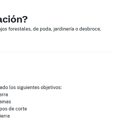
ación?
os forestales, de poda, jardinería o desbroce.
ado los siguientes objetivos:
erra
 ramas
ipos de corte
ierra