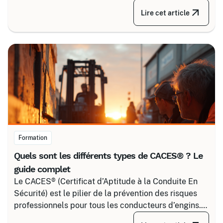
courant. Certalis vous accompagne avec des
Lire cet article
formations sur-mesure, initiales ou de recyclage,
pour maîtriser tous les niveaux de sécurité, du
simple voisinage aux interventions complexes sous
tension.
Formation
Quels sont les différents types de CACES® ? Le
guide complet
Le CACES® (Certificat d’Aptitude à la Conduite En
Sécurité) est le pilier de la prévention des risques
professionnels pour tous les conducteurs d’engins.
Depuis la réforme de 2020, il s’articule autour de 8