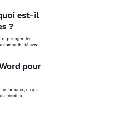
uoi est-il
es ?
r et partager des
sa compatibilité avec
 Word pour
en formatés, ce qui
i accroît la