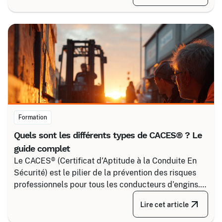
pour maîtriser tous les niveaux de sécurité, du
simple voisinage aux interventions complexes sous
tension.
Formation
Quels sont les différents types de CACES® ? Le
guide complet
Le CACES® (Certificat d’Aptitude à la Conduite En
Sécurité) est le pilier de la prévention des risques
professionnels pour tous les conducteurs d’engins.
Depuis la réforme de 2020, il s’articule autour de 8
Lire cet article
grandes familles d’équipements, divisées selon
votre secteur d’activité.